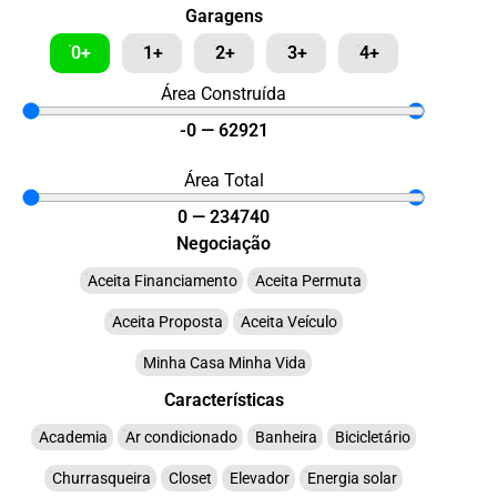
Garagens
0+
1+
2+
3+
4+
Área Construída
-0
—
62921
Área Total
0
—
234740
Negociação
Aceita Financiamento
Aceita Permuta
Aceita Proposta
Aceita Veículo
Minha Casa Minha Vida
Características
Academia
Ar condicionado
Banheira
Bicicletário
Churrasqueira
Closet
Elevador
Energia solar