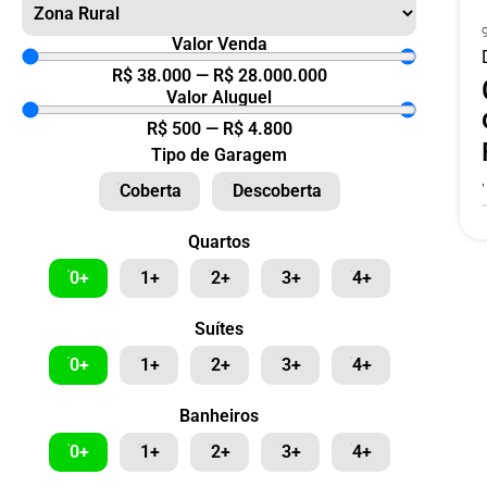
Valor Venda
R$
38.000
—
R$
28.000.000
Valor Aluguel
R$
500
—
R$
4.800
Tipo de Garagem
Coberta
Descoberta
Quartos
0+
1+
2+
3+
4+
Suítes
0+
1+
2+
3+
4+
Banheiros
0+
1+
2+
3+
4+