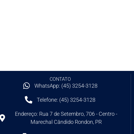
CONTATO
WhatsApp: (45) 3254-3128
Telefone: (45) 3254-3128
Endereço: Rua 7 de Setembro, 706 - Centro -
Marechal Cândido Rondon, PR