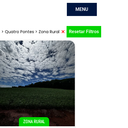
MENU
×
 > Quatro Pontes > Zona Rural
Resetar Filtros
ZONA RURAL