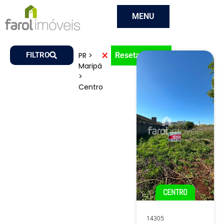
MENU
×
FILTRO
PR >
Resetar Filtros
Maripá
>
Centro
CENTRO
14305