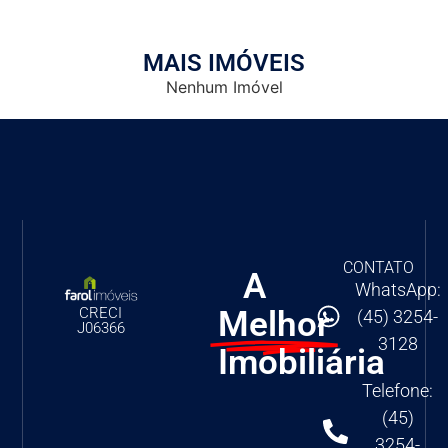
MAIS IMÓVEIS
Nenhum Imóvel
CONTATO
A
WhatsApp:
Melhor
CRECI
(45) 3254-
J06366
3128
Imobiliária
Telefone:
(45)
3254-