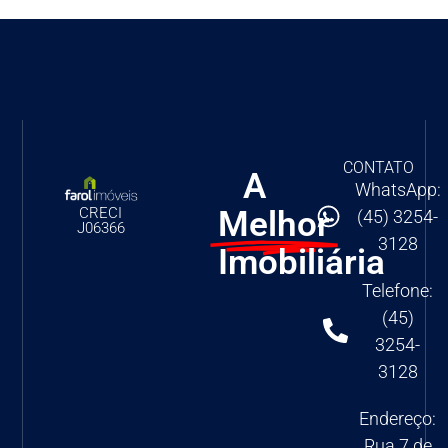
CONTATO
A
WhatsApp:
Melhor
CRECI
(45) 3254-
J06366
3128
Imobiliária
Telefone:
(45)
3254-
3128
Endereço:
Rua 7 de