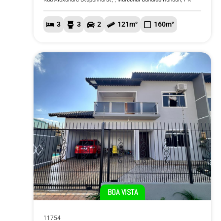
3
3
2
121m²
160m²
BOA VISTA
11754