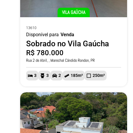
VILA GAÚCHA
13610
Disponível para
Venda
Sobrado no Vila Gaúcha
R$ 780.000
Rua 2 de Abril, , Marechal Cândido Rondon, PR
3
3
2
185m²
250m²