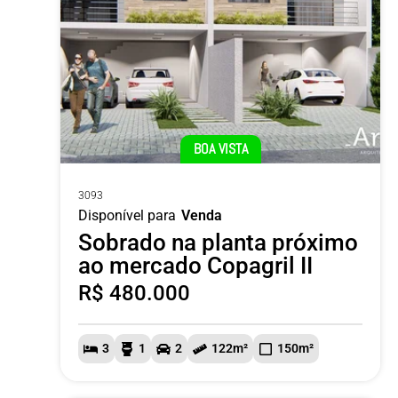
BOA VISTA
3093
Disponível para
Venda
Sobrado na planta próximo
ao mercado Copagril II
R$ 480.000
3
1
2
122m²
150m²