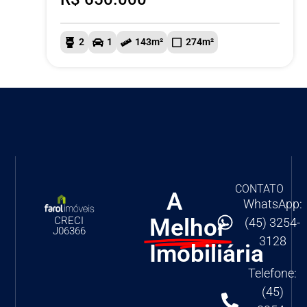
2
1
143m²
274m²
CONTATO
A
WhatsApp:
Melhor
CRECI
(45) 3254-
J06366
3128
Imobiliária
Telefone:
(45)